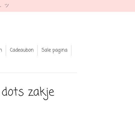
e. ツ
n
Cadeaubon
Sale pagina
 dots zakje