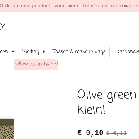
Klik op een product voor meer foto’s en informati
RY
aden
Kleding
Tassen & makeup bags
Haarbande
Follow us on tiktok!
Olive green
klein!
€ 0,10
€ 0,13