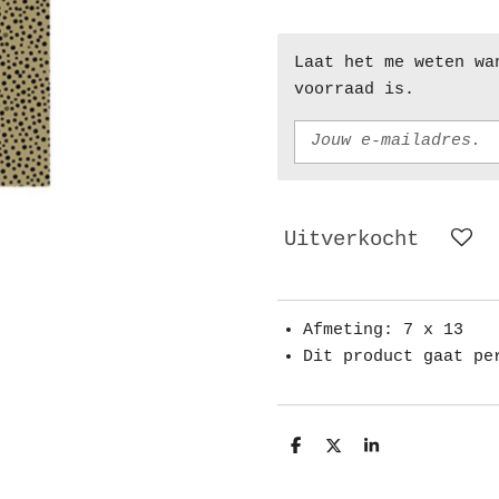
Laat het me weten wa
voorraad is.
Uitverkocht
Afmeting: 7 x 13
Dit product gaat pe
D
D
S
e
e
h
l
e
a