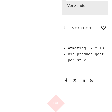
Verzenden
Uitverkocht
Afmeting: 7 x 13
Dit product gaat
per stuk.
D
D
S
D
e
e
h
e
l
e
a
l
e
l
r
e
n
e
n
TOP