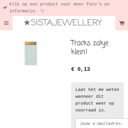
Klik op een product voor meer foto’s en
Ga
informatie. ツ
direct
★SISTAJEWELLERY
naar
de
hoofdinhoud
Tracks zakje
klein!
€ 0,13
Laat het me weten
wanneer dit
product weer op
voorraad is.