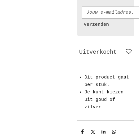
Verzenden
Uitverkocht
Dit product gaat
per stuk.
Je kunt kiezen
uit goud of
zilver.
D
D
S
D
e
e
h
e