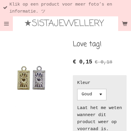
Klik op een product voor meer foto’s en
Ga
informatie. ツ
direct
★SISTAJEWELLERY
naar
de
hoofdinhoud
Love tag!
€ 0,15
€ 0,18
Kleur
Laat het me weten
wanneer dit
product weer op
voorraad is.