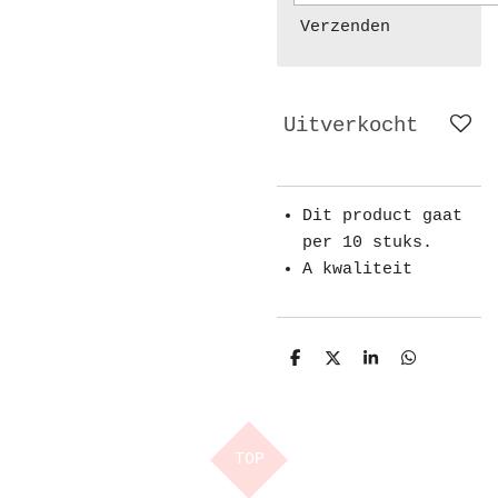
Verzenden
Uitverkocht
Dit product gaat
per 10 stuks.
A kwaliteit
D
D
S
D
e
e
h
e
l
e
a
l
e
l
r
e
n
e
n
TOP