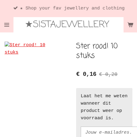
Ga
★ Shop your fav jewellery and clothing
direct
★SISTAJEWELLERY
naar
de
hoofdinhoud
Ster rood! 10
stuks
€ 0,16
€ 0,20
Laat het me weten
wanneer dit
product weer op
voorraad is.