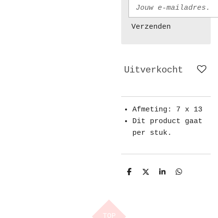
Verzenden
Uitverkocht
Afmeting: 7 x 13
Dit product gaat
per stuk.
D
D
S
D
e
e
h
e
l
e
a
l
e
l
r
e
n
e
n
TOP