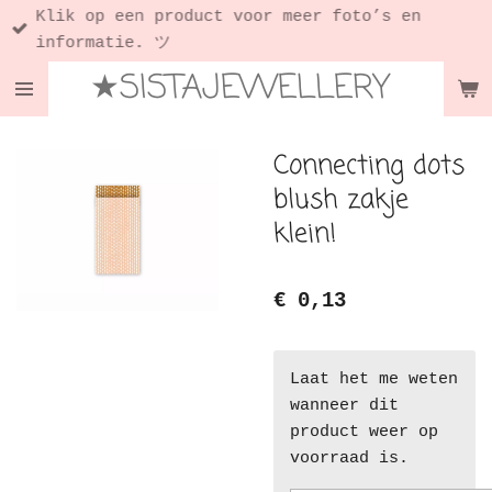
Klik op een product voor meer foto’s en
Ga
informatie. ツ
direct
★SISTAJEWELLERY
naar
de
hoofdinhoud
Connecting dots
blush zakje
klein!
€ 0,13
Laat het me weten
wanneer dit
product weer op
voorraad is.