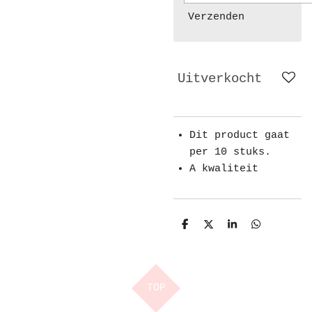
Verzenden
Uitverkocht
Dit product gaat
per 10 stuks.
A kwaliteit
D
D
S
D
e
e
h
e
l
e
a
l
e
l
r
e
n
e
n
TOP