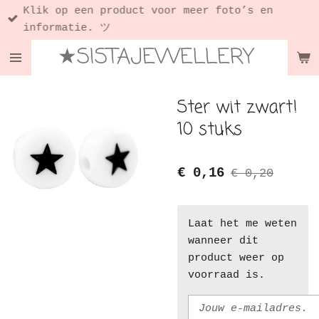
Klik op een product voor meer foto’s en
Ga
informatie. ツ
direct
★SISTAJEWELLERY
naar
de
hoofdinhoud
Ster wit zwart!
10 stuks
€ 0,16
€ 0,20
Laat het me weten
wanneer dit
product weer op
voorraad is.