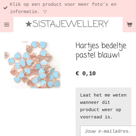
Klik op een product voor meer foto’s en
Ga
informatie. ツ
direct
★SISTAJEWELLERY
naar
de
hoofdinhoud
Hartjes bedeltje
pastel blauw!
€ 0,10
Laat het me weten
wanneer dit
product weer op
voorraad is.