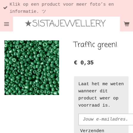
Klik op een product voor meer foto’s en
Ga
informatie. ツ
direct
★SISTAJEWELLERY
naar
de
hoofdinhoud
Traffic green!
€ 0,35
Laat het me weten
wanneer dit
product weer op
voorraad is.
Verzenden