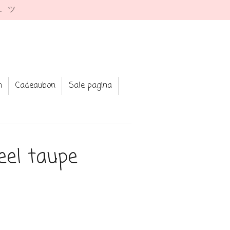
e. ツ
n
Cadeaubon
Sale pagina
eel taupe