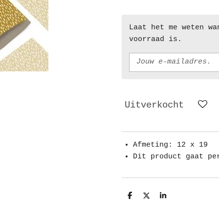
Laat het me weten wa
voorraad is.
Uitverkocht
Afmeting: 12 x 19
Dit product gaat pe
D
D
S
e
e
h
l
e
a