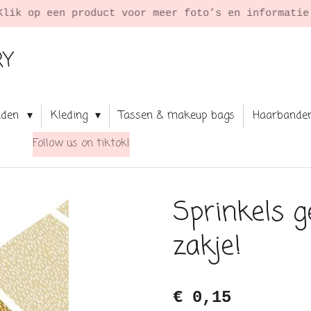
Klik op een product voor meer foto’s en informati
RY
aden
Kleding
Tassen & makeup bags
Haarbande
Follow us on tiktok!
Sprinkels g
zakje!
€ 0,15