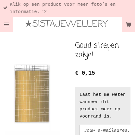
Klik op een product voor meer foto’s en
Ga
informatie. ツ
direct
★SISTAJEWELLERY
naar
de
hoofdinhoud
Goud strepen
zakje!
€ 0,15
Laat het me weten
wanneer dit
product weer op
voorraad is.