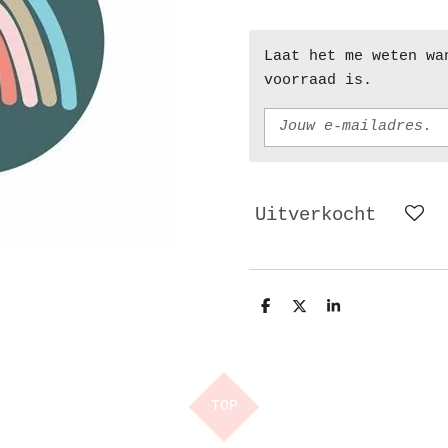
Laat het me weten wa
voorraad is.
Uitverkocht
D
D
S
e
e
h
l
e
a
e
l
r
n
e
TOP