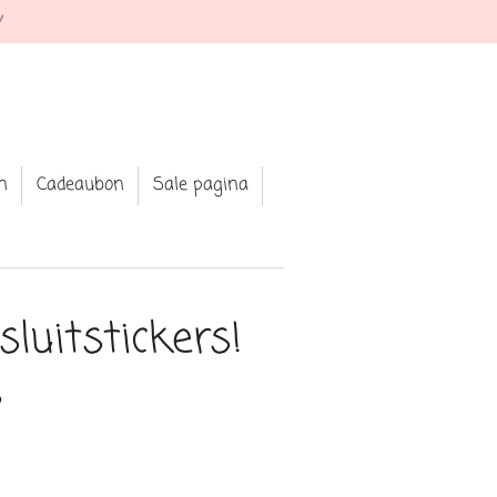
 Shop your fav jewellery and clothing
n
Cadeaubon
Sale pagina
luitstickers!
s