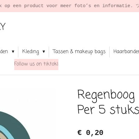
★
RY
aden
Kleding
Tassen & makeup bags
Haarbande
Follow us on tiktok!
Regenboog s
Per 5 stuk
€ 0,20