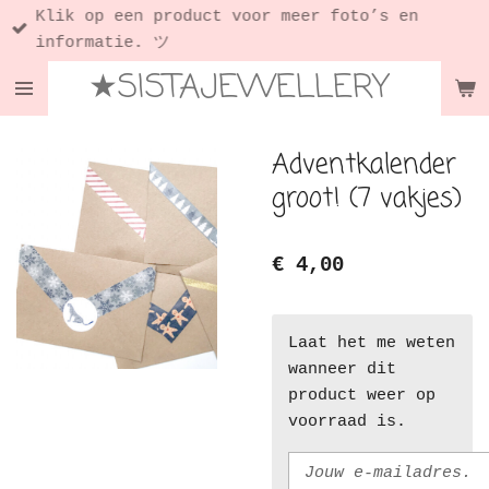
Klik op een product voor meer foto’s en
Ga
informatie. ツ
direct
★SISTAJEWELLERY
naar
de
hoofdinhoud
Adventkalender
groot! (7 vakjes)
€ 4,00
Laat het me weten
wanneer dit
product weer op
voorraad is.