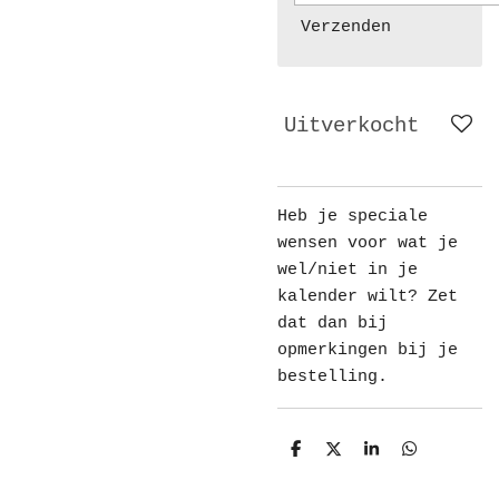
Verzenden
Uitverkocht
Heb je speciale
wensen voor wat je
wel/niet in je
kalender wilt? Zet
dat dan bij
opmerkingen bij je
bestelling.
D
D
S
D
e
e
h
e
l
e
a
l