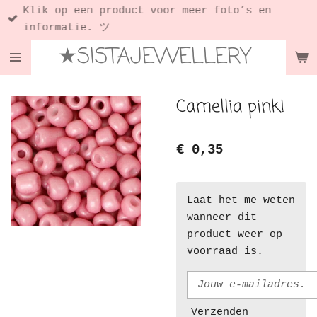
Klik op een product voor meer foto’s en
Ga
informatie. ツ
direct
★SISTAJEWELLERY
naar
de
hoofdinhoud
Camellia pink!
€ 0,35
Laat het me weten
wanneer dit
product weer op
voorraad is.
Verzenden