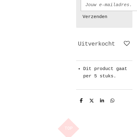
Verzenden
Uitverkocht
Dit product gaat
per 5 stuks.
D
D
S
D
e
e
h
e
l
e
a
l
e
l
r
e
n
e
n
TOP