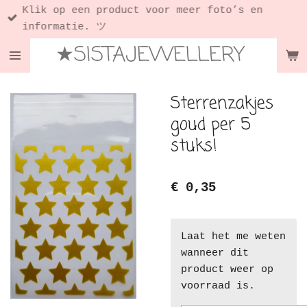
Klik op een product voor meer foto’s en
Ga
informatie. ツ
direct
★SISTAJEWELLERY
naar
de
hoofdinhoud
Sterrenzakjes
goud per 5
stuks!
€ 0,35
Laat het me weten
wanneer dit
product weer op
voorraad is.