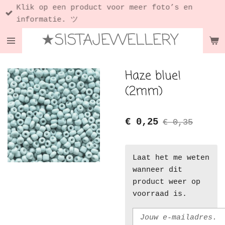
Klik op een product voor meer foto’s en
Ga
informatie. ツ
direct
★SISTAJEWELLERY
naar
de
hoofdinhoud
Haze blue!
(2mm)
€ 0,25
€ 0,35
Laat het me weten
wanneer dit
product weer op
voorraad is.