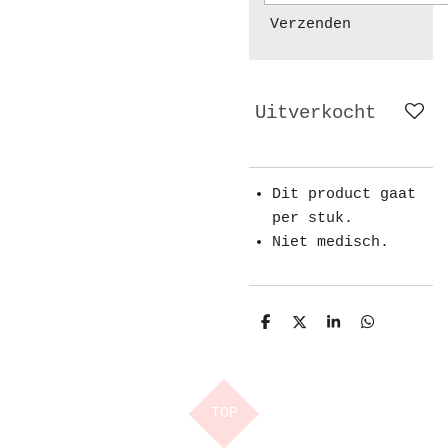
Verzenden
Uitverkocht
Dit product gaat
per stuk.
Niet medisch.
D
D
S
D
e
e
h
e
l
e
a
l
e
l
r
e
n
e
n
TOP