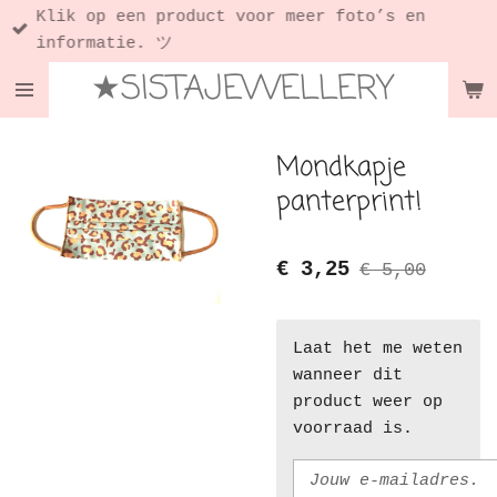
Klik op een product voor meer foto’s en
Ga
informatie. ツ
direct
★SISTAJEWELLERY
naar
de
hoofdinhoud
Mondkapje
panterprint!
€ 3,25
€ 5,00
Laat het me weten
wanneer dit
product weer op
voorraad is.