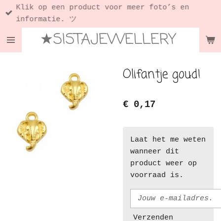
Klik op een product voor meer foto’s en
Ga
informatie. ツ
direct
★SISTAJEWELLERY
naar
de
hoofdinhoud
Olifantje goud!
€ 0,17
Laat het me weten
wanneer dit
product weer op
voorraad is.
Verzenden