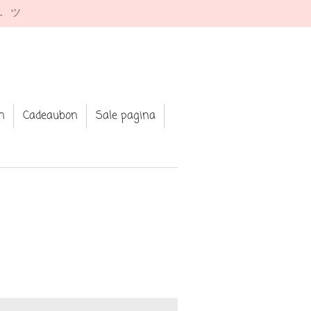
e. ツ
n
Cadeaubon
Sale pagina