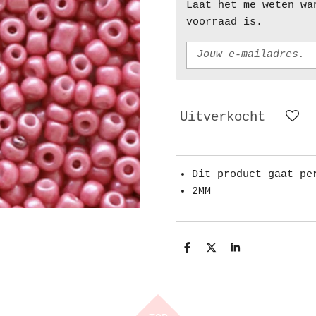
Laat het me weten wa
voorraad is.
Uitverkocht
Dit product gaat pe
2MM
D
D
S
e
e
h
l
e
a
e
l
r
n
e