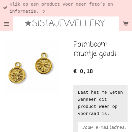
Klik op een product voor meer foto’s en
Ga
informatie. ツ
direct
★SISTAJEWELLERY
naar
de
hoofdinhoud
Palmboom
muntje goud!
€ 0,18
Laat het me weten
wanneer dit
product weer op
voorraad is.