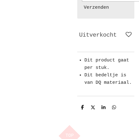
Verzenden
Uitverkocht
Dit product gaat
per stuk.
Dit bedeltje is
van DQ materiaal.
D
D
S
D
e
e
h
e
l
e
a
l
e
l
r
e
n
e
n
TOP