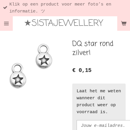
Klik op een product voor meer foto’s en
Ga
informatie. ツ
direct
★SISTAJEWELLERY
naar
de
hoofdinhoud
DQ star rond
zilver!
€ 0,15
Laat het me weten
wanneer dit
product weer op
voorraad is.