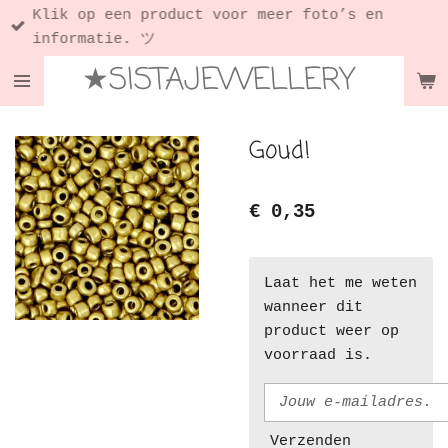
Klik op een product voor meer foto’s en
Ga
informatie. ツ
direct
★SISTAJEWELLERY
naar
de
hoofdinhoud
Goud!
€ 0,35
Laat het me weten
wanneer dit
product weer op
voorraad is.
Verzenden