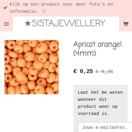
Klik op een product voor meer foto’s en
Ga
informatie. ツ
direct
★SISTAJEWELLERY
naar
de
hoofdinhoud
Apricot orange!
(4mm)
€ 0,25
€ 0,35
Laat het me weten
wanneer dit
product weer op
voorraad is.