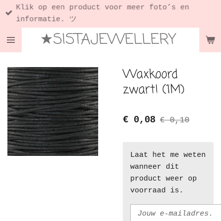
Klik op een product voor meer foto’s en
Ga
informatie. ツ
direct
★SISTAJEWELLERY
naar
de
hoofdinhoud
Waxkoord
zwart! (1M)
€ 0,08
€ 0,10
Laat het me weten
wanneer dit
product weer op
voorraad is.