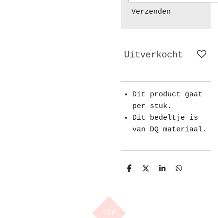
Verzenden
Uitverkocht
Dit product gaat
per stuk.
Dit bedeltje is
van DQ materiaal.
D
D
S
D
e
e
h
e
l
e
a
l
e
l
r
e
n
e
n
TOP