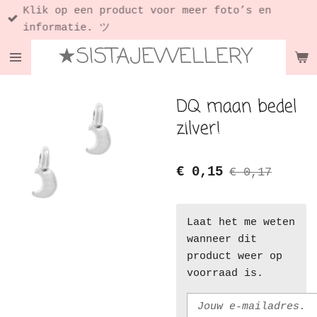
Klik op een product voor meer foto’s en
Ga
informatie. ツ
direct
★SISTAJEWELLERY
naar
de
hoofdinhoud
DQ maan bedel
zilver!
€ 0,15
€ 0,17
Laat het me weten
wanneer dit
product weer op
voorraad is.