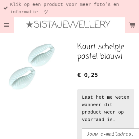
Klik op een product voor meer foto’s en
Ga
informatie. ツ
direct
★SISTAJEWELLERY
naar
de
hoofdinhoud
Kauri schelpje
pastel blauw!
€ 0,25
Laat het me weten
wanneer dit
product weer op
voorraad is.