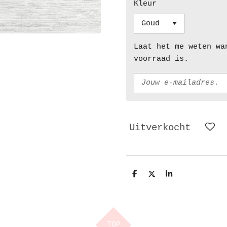
Kleur
Laat het me weten wa
voorraad is.
Uitverkocht
D
D
S
e
e
h
l
e
a
e
l
r
n
e
TOP