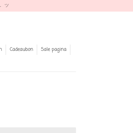
e. ツ
n
Cadeaubon
Sale pagina