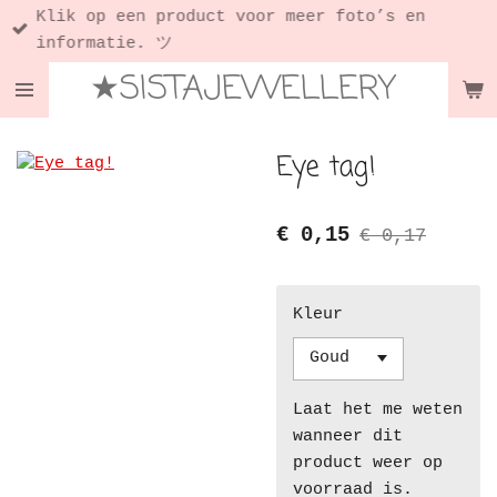
Klik op een product voor meer foto’s en
Ga
informatie. ツ
direct
★SISTAJEWELLERY
naar
de
hoofdinhoud
Eye tag!
€ 0,15
€ 0,17
Kleur
Laat het me weten
wanneer dit
product weer op
voorraad is.