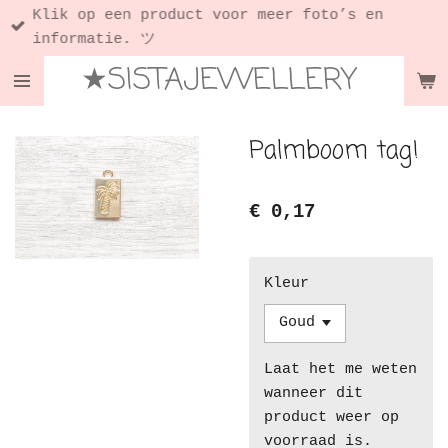
Klik op een product voor meer foto’s en
Ga
informatie. ツ
direct
★SISTAJEWELLERY
naar
de
hoofdinhoud
Palmboom tag!
€ 0,17
Kleur
Laat het me weten
wanneer dit
product weer op
voorraad is.