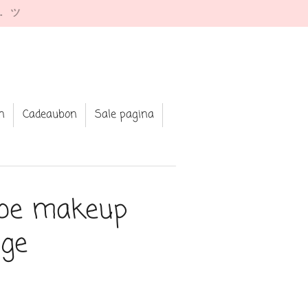
e. ツ
n
Cadeaubon
Sale pagina
be makeup
nge