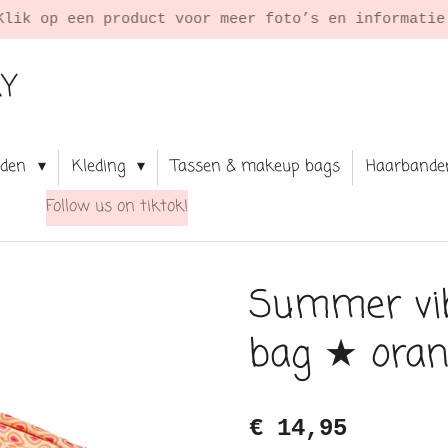
Klik op een product voor meer foto’s en informati
RY
aden
Kleding
Tassen & makeup bags
Haarbande
Follow us on tiktok!
Summer vi
bag ★ ora
€ 14,95