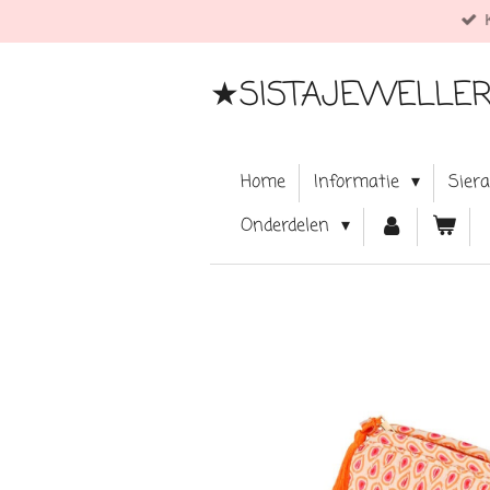
Ga
direct
naar
★SISTAJEWELLE
de
hoofdinhoud
Home
Informatie
Sier
Onderdelen