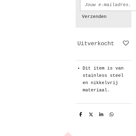
Verzenden
Uitverkocht
Dit item is van
stainless steel
en nikkelvrij
materiaal.
D
D
S
D
e
e
h
e
l
e
a
l
e
l
r
e
n
e
n