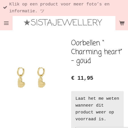
Klik op een product voor meer foto’s en
Ga
informatie. ツ
direct
★SISTAJEWELLERY
naar
de
hoofdinhoud
Oorbellen “
Charming heart”
- goud
€ 11,95
Laat het me weten
wanneer dit
product weer op
voorraad is.