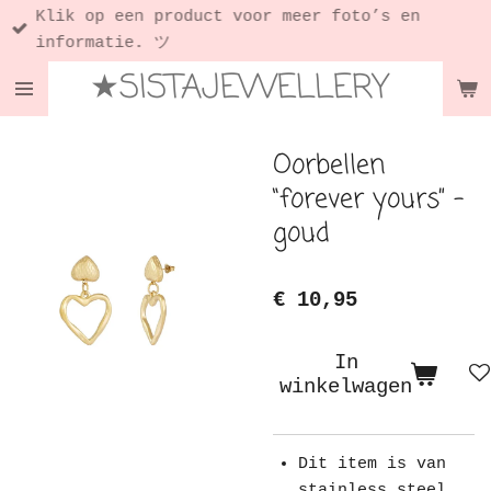
Klik op een product voor meer foto’s en
Ga
informatie. ツ
direct
★SISTAJEWELLERY
naar
de
hoofdinhoud
Oorbellen
“forever yours” -
goud
€ 10,95
In
winkelwagen
Dit item is van
stainless steel