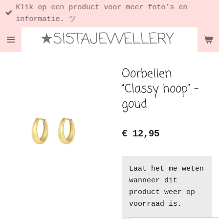
Klik op een product voor meer foto’s en
Ga
informatie. ツ
direct
★SISTAJEWELLERY
naar
de
hoofdinhoud
Oorbellen
“Classy hoop” -
goud
€ 12,95
Laat het me weten
wanneer dit
product weer op
voorraad is.