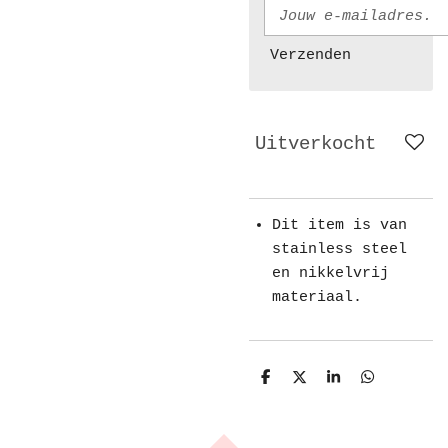
Verzenden
Uitverkocht
Dit item is van
stainless steel
en nikkelvrij
materiaal.
D
D
S
D
e
e
h
e
l
e
a
l
e
l
r
e
n
e
n